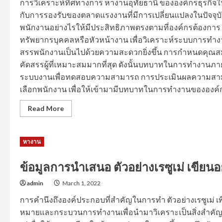
การวิเคราะห์ทิศทางการ หางานอุทัยธานี ขององค์กรธุรกิจใ
กับการรองรับของตลาดแรงงานที่มีการเปลี่ยนแปลงในปัจจุบั
พนักงานอย่างไรให้มีประสิทธิภาพตรงตามที่องค์กรต้องการ ดั
ทรัพยากรบุคคลหรือหัวหน้างาน เพื่อวิเคราะห์ระบบการทำงาน 
สรรพนักงานเป็นไปด้วยความสะดวกยิ่งขึ้น การกำหนดคุณสมบั
คัดสรรผู้ที่เหมาะสมมากที่สุด ดังนั้นบทบาทในการทำงานภ
ระบบงานเพื่อทดสอบความสามารถ การประเมินผลความสามารถ
เลือกพนักงาน เพื่อให้เข้ามามีบทบาทในการทำงานขององค์กร
Read
Read More
more
about
การ
มุ่ง
หางาน
เน้น
ทรัพยากร
บุคคล
หา
ข้อมูลการนำเสนอ ตัวอย่างเรซูเม่ เขียน
งาน
อุทัยธานี
admin
March 1, 2022
เพื่อ
ใช้
ใน
การคำนึงถึงองค์ประกอบที่สำคัญในการทำ ตัวอย่างเรซูเม่ เ
การ
หมายและกระบวนการทำงานเพื่อนำมาวิเคราะเป็นสิ่งสำคัญ ก
ปรับปรุง
กระบวนการ