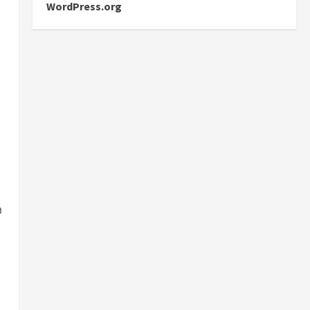
ร
WordPress.org
ง