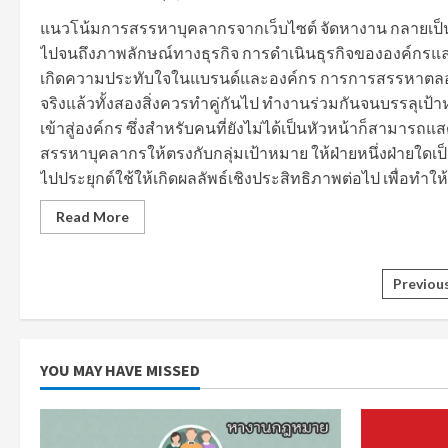
ปฏิบัติ
หน้าที่
แนวโน้มการสรรหาบุคลากรจากเว็บไซต์ จัดหางาน กลายเป็นป
ของ
ไปจนถึงภาพลักษณ์ทางธุรกิจ การดำเนินธุรกิจขององค์กรและ
พนักงาน
ขับ
เกิดความประทับใจในแบรนด์และองค์กร การการสรรหาตลอดจนส
รถยนต์
จริงแล้วทั้งสองสิ่งควรทำคู่กันไป ทำงานร่วมกันจนบรรลุ
เข้าสู่องค์กร ซึ่งสำหรับคนที่ยังไม่ได้เป็นหัวหน้าก็สามา
สรรหาบุคลากรให้ตรงกับกลุ่มเป้าหมาย ให้ฝ่ายหนึ่งฝ่ายใดเป็
ไปประยุกต์ใช้ให้เกิดผลลัพธ์เชิงประสิทธิภาพต่อไป เพื่อทำให้
Read
Read More
more
about
แนว
โน้ม
Post
Previou
และ
ทิศทาง
จัดหา
navi
งาน
ใน
การ
YOU MAY HAVE MISSED
สรรหา
พนักงาน
ใหม่