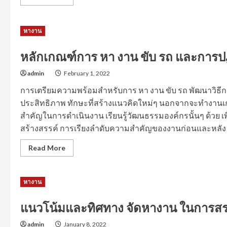
more
about
กลยุทธ์
การ
หางาน
สรรหา
บุคลากร
หา
งาน
หลักเกณฑ์การ หา งาน ขับ รถ และการปฏิ
ระยอง
ให้
admin
February 1, 2022
ได้
คน
ที่
การเตรียมความพร้อมสำหรับการ หา งาน ขับ รถ พัฒนาวิธีการให
ใช่
ประสิทธิภาพ ทักษะที่สร้างแนวคิดใหม่ๆ นอกจากจะทำงานเก่งแล
ตรง
กับ
สำคัญในการดำเนินงาน เรียนรู้วัฒนธรรมองค์กรนั้นๆ ด้วย เ
ตำแหน่ง
งาน
สร้างสรรค์ การเรียงลำดับความสำคัญของงานก่อนและหลัง การส
Read
Read More
more
about
หลัก
เกณฑ์
หางาน
การ
หา
งาน
ขับ
แนวโน้มและทิศทาง จัดหางาน ในการส
รถ
และ
admin
January 8, 2022
การ