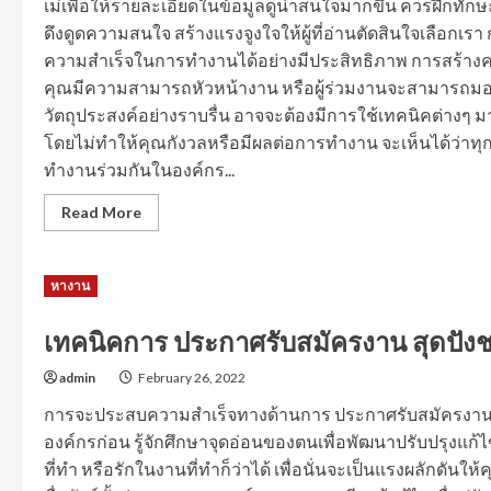
เม่เพื่อให้รายละเอียดในข้อมูลดูน่าสนใจมากขึ้น ควรฝึกท
บริหาร
ดึงดูดความสนใจ สร้างแรงจูงใจให้ผู้ที่อ่านตัดสินใจเลือกเ
ความสำเร็จในการทำงานได้อย่างมีประสิทธิภาพ การสร้าง
คุณมีความสามารถหัวหน้างาน หรือผู้ร่วมงานจะสามารถมอง
วัตถุประสงค์อย่างราบรื่น อาจจะต้องมีการใช้เทคนิคต่างๆ 
โดยไม่ทำให้คุณกังวลหรือมีผลต่อการทำงาน จะเห็นได้ว่าทุ
ทำงานร่วมกันในองค์กร...
Read
Read More
more
about
ข้อมูล
การนำ
หางาน
เสนอ
ตัว
อย่าง
เร
เทคนิคการ ประกาศรับสมัครงาน สุดปัง
ซู
เม่
admin
February 26, 2022
เขียน
อย่างไร
ให้
การจะประสบความสำเร็จทางด้านการ ประกาศรับสมัครงาน น
โดน
องค์กรก่อน รู้จักศึกษาจุดอ่อนของตนเพื่อพัฒนาปรับปรุงแก้ไ
ใจ
HR
ที่ทำ หรือรักในงานที่ทำก็ว่าได้ เพื่อนั่นจะเป็นแรงผลักดั