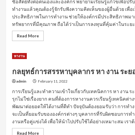
ซื่อสัตย์ทั้งต่อตนเองและองค์กร พยายามเรียนรู้แก้ไขเพื่อ
ทำงานแล้วคุณต้องรู้จักรับฟังความคิดเห็นของผู้อื่นด้วย เพื
ประสิทธิภาพในการทำงาน ช่วยให้องค์กรมีประสิทธิภาพมาก ขึ
ทรัพยากรที่มีคุณภาพ ถือได้ว่าเป็นการลงทุนที่คุ้มค่าในระยะ
Read
Read More
more
about
เทคนิค
การ
หางาน
ประกาศ
รับ
สมัคร
งาน
กลยุทธ์การสรรหาบุคลากร หา งาน ระยอง
สุด
ปัง
admin
February 11, 2022
ชนะ
ใจ
HR
การเรียนรู้และทำความเข้าใจเกี่ยวกับเทคนิคการ หา งาน
รุกไม่ใช่เรื่องยาก คนที่ต้องการหางานควรเรียนรู้เทคนิคต
พัฒนาต่อยอดให้ได้งานที่ดีทำ ปัจจุบันต้องยอมรับว่า การท
จะเป็นที่ยอมรับขององค์กรต่างๆ บุคลากรที่รับผิดชอบการทำง
งานหรือคู่แข่งได้ เพื่อให้นำไปปรับใช้ได้อย่างเหมาะสม เราต้อง
Read
Read More