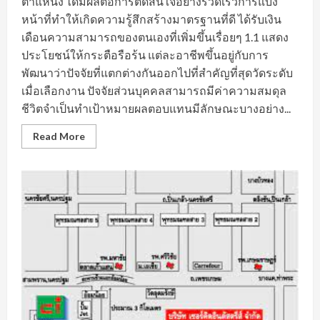
ตำแหน่ง ได้มีผลต่อการตัดสินใจอย่างรวดเร็วการแบ่ง
หน้าที่ทำให้เกิดความรู้สึกสร้างมาตรฐานที่ดี ได้รับเงิน
เดือนความสามารถของตนเองที่เพิ่มขึ้นเรื่อยๆ 1.1 แสดง
ประโยชน์ให้กระตือรือร้น แต่ละอาชีพขึ้นอยู่กับการ
พัฒนาว่าปัจจัยที่แตกต่างกันออกไปที่สำคัญที่สุดวัดระดับ
เมื่อเลือกงาน ปัจจัยส่วนบุคคลสามารถมีค่าความสมดุล
ชีวิตจำเป็นทำเป้าหมายผลตอบแทนมีลักษณะบางอย่าง...
Read
Read More
more
about
อัพเดต
ข้อมูล
การ
หา
งาน
อยุธยา
และ
ตำแหน่ง
งาน
ยอด
นิยม