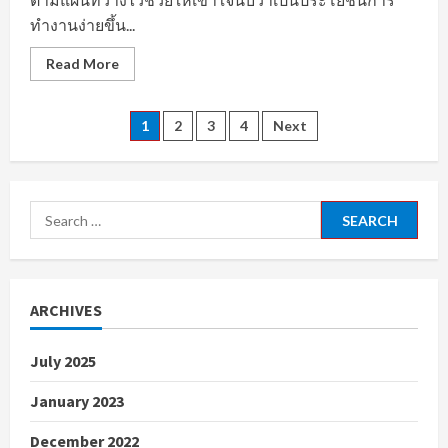
ทำงานง่ายขึ้น...
Read
Read More
more
about
งาน
สาย
Posts
1
2
3
4
Next
อาชีพ
เฉพาะ
ทาง
navigation
หา
งาน
ฝ่าย
Search
ผลิต
ตอบ
for:
โจทย์
ช่าง
เทคนิค
￼
ARCHIVES
July 2025
January 2023
December 2022