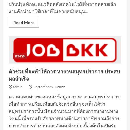
ปรับปรุง ทักษะแนวคิดหลังเทคโนโลยีที่หลากหลายเลิก
งานคือนำมาใช้เวลาที่ไม่ช่วยสนับสนุน...
Read
Read More
more
about
การ
สรรหา
บุคลากร
หา
งาน
รังสิต
หางาน
ที่
มี
คุณสมบัติ
ตัวช่วยที่จะทำให้การ หางานสมุทรปราการ ประสบ
เหมาะ
สม
ผลสำเร็จ
กับ
ตำแหน่ง
admin
September 20, 2022
งาน
ความแตกต่างของแหล่งข้อมูลการ หางานสมุทรปราการ
เมื่อทำการเปรียบเทียบกับจังหวัดอื่นๆ จะเห็นได้ว่า
สมุทรปราการนั้น มีคนจำนวนมากที่ต้องการหางานทาง
โซนนี้ เพื่อรองรับศักยภาพทางด้านสายอาชีพ รวมถึงการ
ยกระดับการทำงานและสังคม มีระบบเบื้องต้นในเปิดรับ