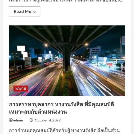
Read
Read More
more
about
แหล่ง
หา
งาน
พาร์ทไทม์
ตำแหน่ง
งาน
ยอด
นิยม
หางาน
การสรรหาบุคลากร หางานรังสิต ที่มีคุณสมบัติ
เหมาะสมกับตำแหน่งงาน
admin
October 4, 2022
การกำหนดคุณสมบัติสำหรับผู้ หางานรังสิต ถือเป็นส่วน