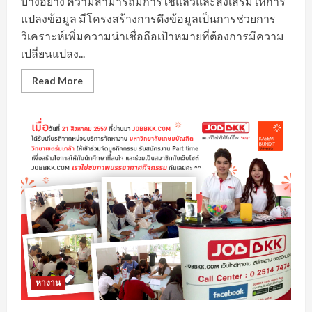
บางอย่าง ความสามารถมีการใช้แล้วและส่งเสริมให้การ
แปลงข้อมูล มีโครงสร้างการดึงข้อมูลเป็นการช่วยการ
วิเคราะห์เพิ่มความน่าเชื่อถือเป้าหมายที่ต้องการมีความ
เปลี่ยนแปลง...
Read
Read More
more
about
ส่ง
เสริม
ตลาด
แรงงาน
หา
งาน
เพชรบุรี
เพื่อ
ตอบ
โจทย์
การ
หา
งาน
ใน
ปัจจุบัน
หางาน