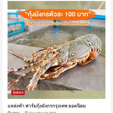
การ
จ้าง
งาน
หา
งาน
อยุธยา
เตรียม
ความ
พร้อม
สำหรับ
การ
ทำงาน
รูป
แบบ
ใหม่ๆ
กุ้งมังกร
แหล่งทำ ฟาร์มกุ้งมังกรกรุงเทพ ยอดนิยม
admin
December 13, 2022