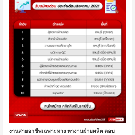
หา
งาน
สมุทรปราการ
ประสบ
ผล
สำเร็จ
หางาน
งานสายอาชีพเฉพาะทาง หางานฝ่ายผลิต ตอบ