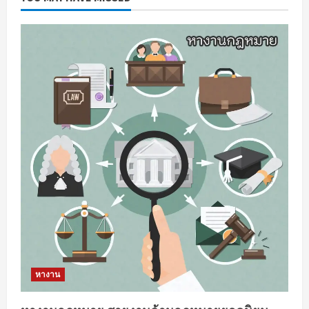
หางาน