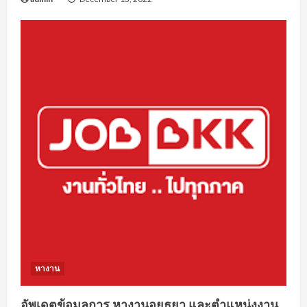
หางาน
อัพเดตข้อมูลการ หางานอยุธยา และตำแหน่งงาน