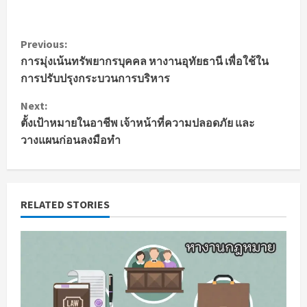
C
Previous:
การมุ่งเน้นทรัพยากรบุคคล หางานอุทัยธานี เพื่อใช้ใน
o
การปรับปรุงกระบวนการบริหาร
n
Next:
t
ตั้งเป้าหมายในอาชีพ เจ้าหน้าที่ความปลอดภัย และ
วางแผนก่อนลงมือทำ
i
n
RELATED STORIES
u
e
R
e