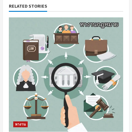
RELATED STORIES
u
e
R
e
a
d
i
n
g
หางาน