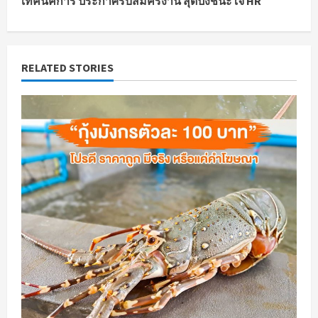
t
เทคนิคการ ประกาศรับสมัครงาน สุดปังชนะใจ HR
i
n
RELATED STORIES
u
e
R
e
a
d
i
n