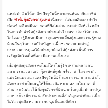
แหล่งทำเงินให้อาชีพ ปัจจุบันนี้หลายคนหันมาจับอาชีพ
เปิด
ฟาร์มกุ้งมังกรกรุงเทพ
เนื่องจากได้ผลผลิตและกำไร
ค่อนข้างดี แต่มีหลายคนที่ยังไม่สามารถเข้าถึงหัวใจหลัก
ในการทำฟาร์มกุ้งมังกรอย่างแท้จริง เพราะต้องให้ความ
ใส่ใจและรู้ถึงเทคนิคการดูแลเพาะเลี้ยงกุ้งและความรู้ทาง
ด้านอื่นๆ ในการแก้ไขปัญหา เพื่อช่วยควบคุมเข้าสู่
กระบวนการดูแลได้อย่างถูกต้อง ให้กุ้งมังกรนั้นมีการ
เจริญเติบโตเต็มที่และมีสภาพแข็งแรง
เมื่อพูดถึงกุ้งมังกร คงไม่มีใครไม่รู้จัก เพราะหลายคน
อยากจะลองทานเจ้ากุ้งชนิดนี้ดูสักครั้งว่าทำไมราคาถึง
แพงนักแพงหนา และปัจจุบันนี้มีร้านอาหารมากมายนำกุ้ง
มังกรมาทำเป็นเมนูให้ได้ลองชิมหลากหลายในราคาที่
สามารถจับต้องได้ ยิ่งกุ้งมังกรที่มีขนาดใหญ่เมื่อนำมาปรุง
อาหารก็จะมีความน่ารักประทานที่สำคัญรสชาติของเนื้อ
ไม่ต้องพูดถึง หวาน กรอบ นุ่มลิ้นเลยทีเดียว